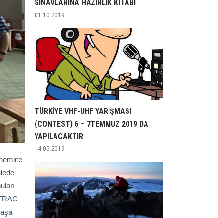
SINAVLARINA HAZIRLIK KİTABI
01.10.2019
TÜRKİYE VHF-UHF YARIŞMASI
(CONTEST) 6 – 7TEMMUZ 2019 DA
YAPILACAKTIR
14.05.2019
önemine
alede
uları
, TRAC
paşa