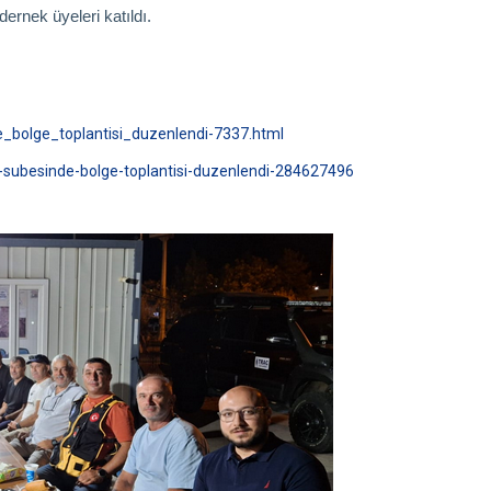
rnek üyeleri katıldı.
_bolge_toplantisi_duzenlendi-7337.html
n-subesinde-bolge-toplantisi-duzenlendi-284627496