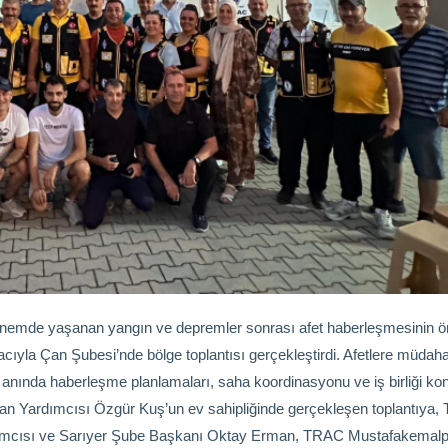
önemde yaşanan yangın ve depremler sonrası afet haberleşmesinin 
yla Çan Şubesi’nde bölge toplantısı gerçekleştirdi. Afetlere müdah
t anında haberleşme planlamaları, saha koordinasyonu ve iş birliği kon
n Yardımcısı Özgür Kuş’un ev sahipliğinde gerçekleşen toplantıya
ımcısı ve Sarıyer Şube Başkanı Oktay Erman, TRAC Mustafakemal