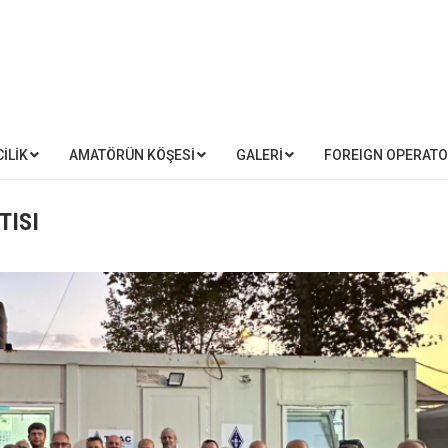
İLİK
AMATÖRÜN KÖŞESİ
GALERİ
FOREIGN OPERAT
TISI