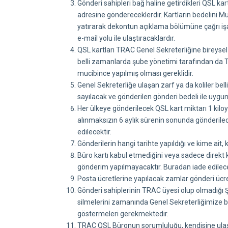
Gönderi sahipleri bağ haline getirdikleri QSL ka
adresine göndereceklerdir. Kartların bedelin
yatırarak dekontun açıklama bölümüne çağrı işa
e-mail yolu ile ulaştıracaklardır.
QSL kartları TRAC Genel Sekreterliğine bireysel 
belli zamanlarda şube yönetimi tarafından da TR
mucibince yapılmış olması gereklidir.
Genel Sekreterliğe ulaşan zarf ya da koliler bel
sayılacak ve gönderilen gönderi bedeli ile uygunl
Her ülkeye gönderilecek QSL kart miktarı 1 kiloy
alınmaksızın 6 aylık sürenin sonunda gönderilec
edilecektir.
Gönderilerin hangi tarihte yapıldığı ve kime ait,
Büro kartı kabul etmediğini veya sadece direkt k
gönderim yapılmayacaktır. Buradan iade edilece
Posta ücretlerine yapılacak zamlar gönderi ücret
Gönderi sahiplerinin TRAC üyesi olup olmadığı Şu
silmelerini zamanında Genel Sekreterliğimize 
göstermeleri gerekmektedir.
TRAC QSL Büronun sorumluluğu, kendisine ulaşa