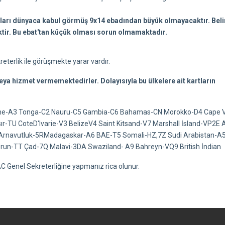
atları dünyaca kabul görmüş 9x14 ebadından büyük olmayacaktır. Beli
ktir. Bu ebat'tan küçük olması sorun olmamaktadır.
terlik ile görüşmekte yarar vardır.
 veya hizmet vermemektedirler. Dolayısıyla bu ülkelere ait kartların
eone-A3 Tonga-C2 Nauru-C5 Gambia-C6 Bahamas-CN Morokko-D4 Cape 
-TU CoteD'lvarie-V3 BelizeV4 Saint Kitsand-V7 Marshall İsland-VP2E A
navutluk-5RMadagaskar-A6 BAE-T5 Somali-HZ,7Z Sudi Arabistan-A
run-TT Çad-7Q Malavi-3DA Swaziland- A9 Bahreyn-VQ9 British İndian
TRAC Genel Sekreterliğine yapmanız rica olunur.