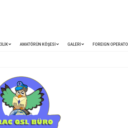
İLİK
AMATÖRÜN KÖŞESİ
GALERİ
FOREIGN OPERAT