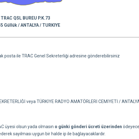
TRAC QSL BUREU P.K.73
5 Güllük / ANTALYA / TURKIYE
ak posta ile TRAC Genel Sekreterliği adresine gönderebilirsiniz
ENEL SEKRETERLİĞİ veya TÜRKİYE RADYO AMATÖRLERİ CEMİYETİ / ANTALY
TRAC üyesi olsun yada olmasın
o günki gönderi ücreti üzerinden
ödeyecek
 ederek sayılması uygun bir halde ip ile bağlayacaklardır.