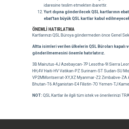
idaresine teslim etmekten ibarettir.
Yurt dışına gönderilecek QSL kartlarının eb
ebat'tan büyük QSL kartlar kabul edilmeyece
ÖNEMLİ HATIRLATMA
Kartlarınızı QSL Büroya göndermeden önce Genel Sekre
Altta isimleri verilen ülkelerin QSL Büroları kapalı
gönderilmemesini önemle hatırlatırız.
3B Mairutus-4J Azebaycan-7P Lesotha-9l Sierra L
HH,4V Haiti-HV Vatikan-PZ Surinam-ST Sudan-SU Mısır
VP2MMontserrat-XY,XZ Myanmar-Z2 Zimbabve-ZA Ar
Bhutan-T6 Afganistan-E4 Filistin-7O Yemen-TJ Kame
NOT:
QSL Kartlar ile ilgili tüm istek ve önerilerinizi 