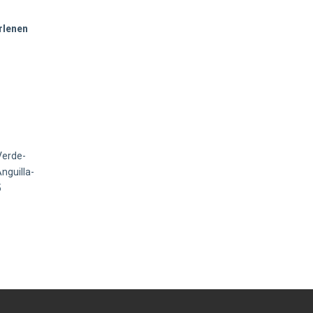
rlenen
Verde-
nguilla-
5