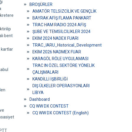
ği
BROŞÜRLER
a
AMATÖR TELSİZCİLİK VE GENÇLİK
ekretere
BAYRAK AFİŞ FLAMA PANKART
TRAC HAM RADIO 2024 AFİŞ
tirilip
ŞUBE VE TEMSİLCİLİKLER 2024
lı bent
EKİM 2024 NADEX FUARI
TRAC_IARU_Historical_Development_EN
 kartlar
EKİM 2026 NADMEX FUAR
KARAGÖL RÖLE UYGULAMASI
TRAC IN ÖZEL SEKTÖRE YÖNELİK
kabul
ÇALIŞMALARI
KANDİLLİ İŞBİRLİĞİ
DIŞ ÜLKELER OPERASYONLARI
den
LİBYA
Dashboard
CQ WW DX CONTEST
 ve
CQ WW DX CONTEST (English)
ssasiyet
 PTT